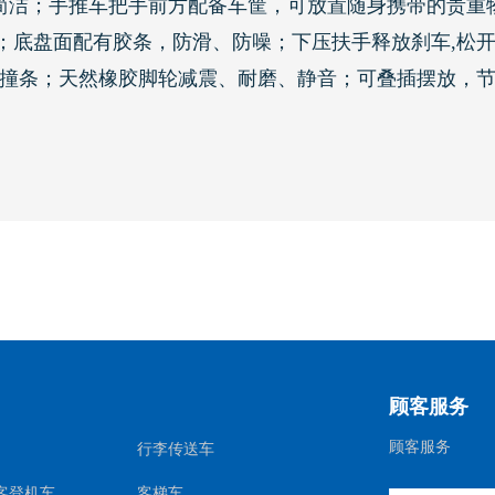
简洁；手推车把手前方配备车筐，可放置随身携带的贵重
；底盘面配有胶条，防滑、防噪；下压扶手释放刹车,松开
防撞条；天然橡胶脚轮减震、耐磨、静音；可叠插摆放，
顾客服务
顾客服务
行李传送车
客登机车
客梯车