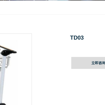
TD03
立即咨