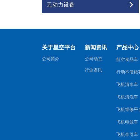
无动力设备
关于星空平台
新闻资讯
产品中心
公司简介
公司动态
航空食品车
行业资讯
行动不便旅
飞机清水车
飞机清洗车
飞机维修平
飞机电源车
飞机牵引车