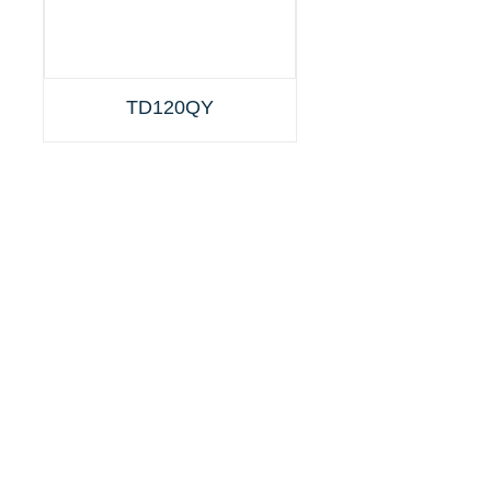
TD120QY