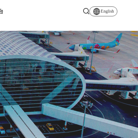
台
English