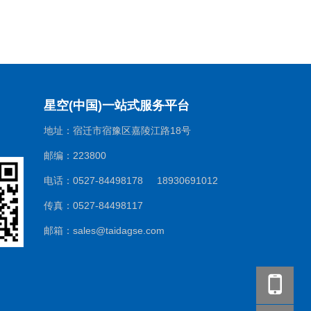
星空(中国)一站式服务平台
地址：宿迁市宿豫区嘉陵江路18号
邮编：223800
电话：0527-84498178 18930691012
传真：0527-84498117
邮箱：sales@taidagse.com